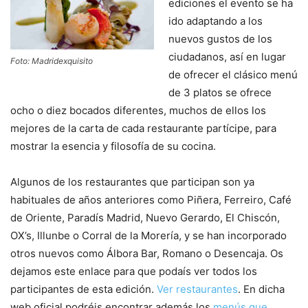
ediciones el evento se ha
ido adaptando a los
nuevos gustos de los
ciudadanos, así en lugar
Foto: Madridexquisito
de ofrecer el clásico menú
de 3 platos se ofrece
ocho o diez bocados diferentes, muchos de ellos los
mejores de la carta de cada restaurante partícipe, para
mostrar la esencia y filosofía de su cocina.
Algunos de los restaurantes que participan son ya
habituales de años anteriores como Piñera, Ferreiro, Café
de Oriente, Paradís Madrid, Nuevo Gerardo, El Chiscón,
OX’s, Illunbe o Corral de la Morería, y se han incorporado
otros nuevos como Álbora Bar, Romano o Desencaja. Os
dejamos este enlace para que podaís ver todos los
participantes de esta edición.
Ver restaurantes
. En dicha
web oficial podréis encontrar además los
menús que