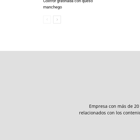
Colifror gratinada con queso
manchego
Empresa con más de 20 a
relacionados con los conteni