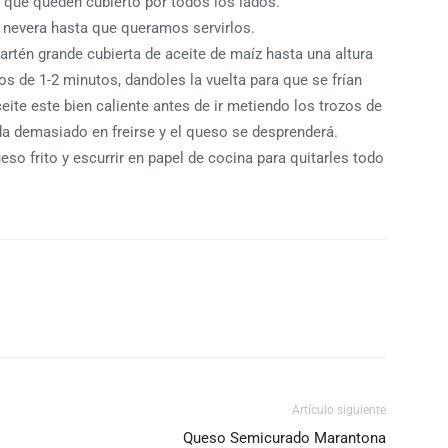
a que queden cubierto por todos los lados.
a nevera hasta que queramos servirlos.
artén grande cubierta de aceite de maíz hasta una altura
os de 1-2 minutos, dandoles la vuelta para que se frían
ite este bien caliente antes de ir metiendo los trozos de
a demasiado en freirse y el queso se desprenderá.
o frito y escurrir en papel de cocina para quitarles todo
Artículo siguiente
Queso Semicurado Marantona