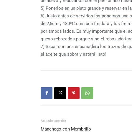
de huevo y rebozarlos con el pan rallado hast
5) Ponerlos en un plato grande y reservar en l
6) Justo antes de servirlos los ponemos una s
de 2,5cm y 180ªC o en una freidora y los freim
por ambos lados. Es muy importante que el ace
queso rebozados porque sino el rebozado tard
7) Sacar con una espumadera los trozos de ques
el aceite que sobra y estará listo!
Artículo anterior
Manchego con Membrillo