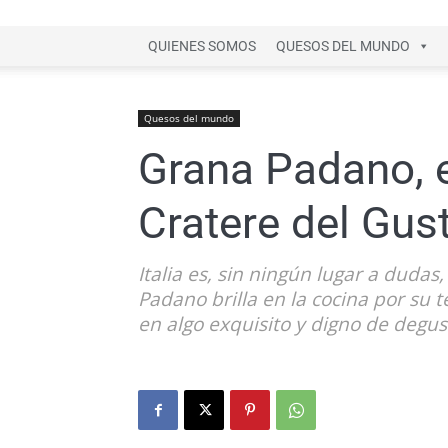
QUIENES SOMOS
QUESOS DEL MUNDO
Quesos del mundo
Grana Padano, el
Cratere del Gus
Italia es, sin ningún lugar a duda
Padano brilla en la cocina por su 
en algo exquisito y digno de degus